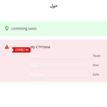
حول
comming soon.
My CTFtime
W4llz
Team
SOS
Duo
Rxx2me
Solo